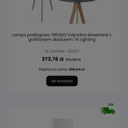
Lampa podłogowa TREVISO trójnożna drewniana z
grafitowym abażurem TK Lighting
TK LIGHTING - 5040T
373,76 zł
512,00 zł
Najniższa cena:
368,64 zł
do koszyka