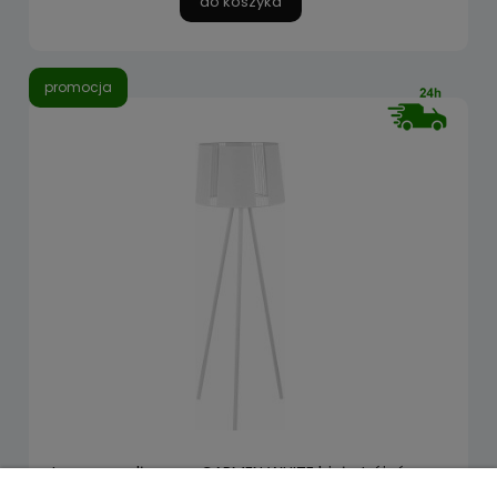
do koszyka
promocja
Lampa podłogowa CARMEN WHITE biała trójnóg z
abażurem TK Lighting