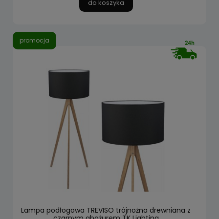
do koszyka
promocja
Lampa podłogowa TREVISO trójnożna drewniana z
czarnym abażurem TK Lighting