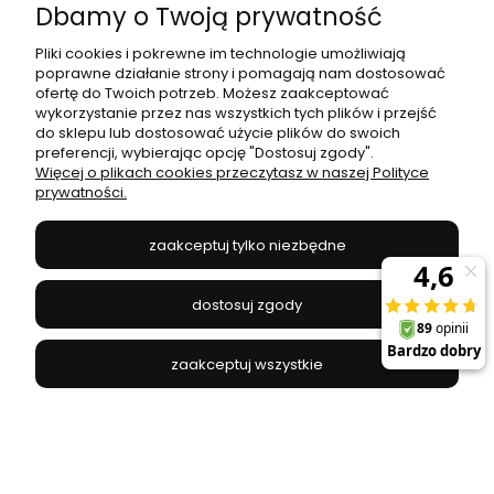
Dbamy o Twoją prywatność
TK LIGHTING - 5164T
Pliki cookies i pokrewne im technologie umożliwiają
246,96 zł
343,00 zł
poprawne działanie strony i pomagają nam dostosować
ofertę do Twoich potrzeb. Możesz zaakceptować
Najniższa cena:
246,96 zł
wykorzystanie przez nas wszystkich tych plików i przejść
do sklepu lub dostosować użycie plików do swoich
preferencji, wybierając opcję "Dostosuj zgody".
Więcej o plikach cookies przeczytasz w naszej Polityce
prywatności.
zaakceptuj tylko niezbędne
dostosuj zgody
zaakceptuj wszystkie