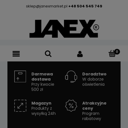
sklep@janexmarket.pl
+48 504 545 749
Darmowa
Doradztwo
dostawa
W doborze
Przy kwocie
oświetlenia
500 zł
Magazyn
Atrakcyjne
Produkty z
ceny
wysyłką 24h
Program
rabatowy