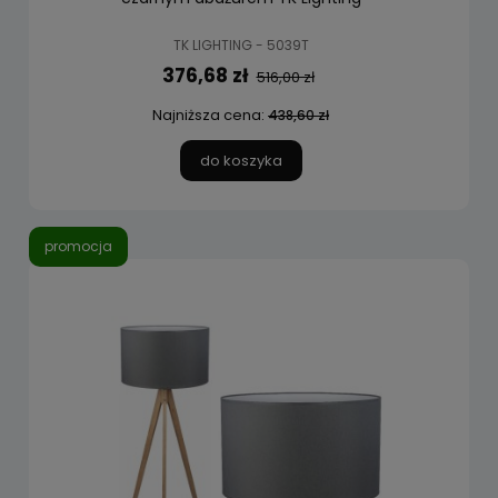
TK LIGHTING - 5039T
376,68 zł
516,00 zł
Najniższa cena:
438,60 zł
do koszyka
promocja