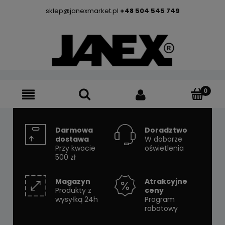
sklep@janexmarket.pl
+48 504 545 749
Darmowa
Doradztwo
dostawa
W doborze
Przy kwocie
oświetlenia
500 zł
Magazyn
Atrakcyjne
Produkty z
ceny
wysyłką 24h
Program
rabatowy