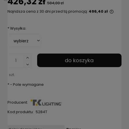
426,32 zł
584,00 zł
Najniższa cena z 30 dni przed tą promocją:
496,40 zł
Jeżeli 
niż 30 
*
Wysyłka:
cena o
pojawił
do koszyka
szt.
*
- Pole wymagane
Producent:
Kod produktu:
5284T