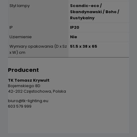
Styl lampy
Scandic-eco /
Skandynawski / Boho /
Rustykalny
IP
IP20
Uziemienie
Nie
Wymiary opakowania (D x Sz
51.5 x 38 x 65
x W) cm
Producent
TK Tomasz Krywult
Bojemskiego 8D
42-202 Częstochowa, Polska
biuro@tk-lighting.eu
603 579 999