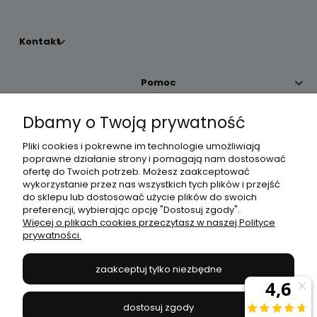
Kontakt
Pomoc
Dbamy o Twoją prywatność
Moje konto
Pliki cookies i pokrewne im technologie umożliwiają
poprawne działanie strony i pomagają nam dostosować
Płatności i dostawa
ofertę do Twoich potrzeb. Możesz zaakceptować
wykorzystanie przez nas wszystkich tych plików i przejść
do sklepu lub dostosować użycie plików do swoich
Informacje
preferencji, wybierając opcję "Dostosuj zgody".
Więcej o plikach cookies przeczytasz w naszej Polityce
prywatności.
O nas
zaakceptuj tylko niezbędne
JANEX
// ul. Przemysłowa 11a, 75-216 Koszalin //
NIP
669-050-03-43
dostosuj zgody
//
Tel.:
504 545 749
//
E-mail:
sklep@janexmarket.pl