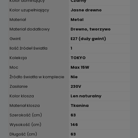
Kolor dominujący
Czarny
Kolor uzupełniający
Jasne drewno
Materiał
Metal
Materiał dodatkowy
Drewno, tworzywo
Gwint
E27 (duży gwint)
Ilość źródeł światła
1
Kolekcja
TOKYO
Moc
Max 15W
Źródło światła w komplecie
Nie
Zasilanie
230V
Kolor klosza
Len naturalny
Materiał klosza
Tkanina
Szerokość (cm)
63
Wysokość (cm)
146
Długość (cm)
63