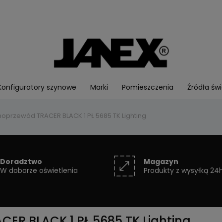
Konfiguratory szynowe
Marki
Pomieszczenia
Źródła świ
oprzewód TRACER BLACK 1 PŁ 5685 TK Lighting
Doradztwo
Magazyn
W doborze oświetlenia
Produkty z wysyłką 24
ER BLACK 1 PŁ 5685 TK Lighting