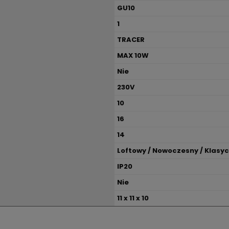
GU10
1
TRACER
MAX 10W
Nie
230V
10
16
14
Loftowy / Nowoczesny / Klasyc
IP20
Nie
11 x 11 x 10