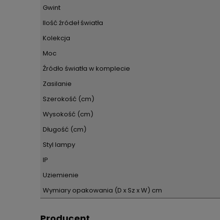
Gwint
Ilość źródeł światła
Kolekcja
Moc
Źródło światła w komplecie
Zasilanie
Szerokość (cm)
Wysokość (cm)
Długość (cm)
Styl lampy
IP
Uziemienie
Wymiary opakowania (D x Sz x W) cm
Producent