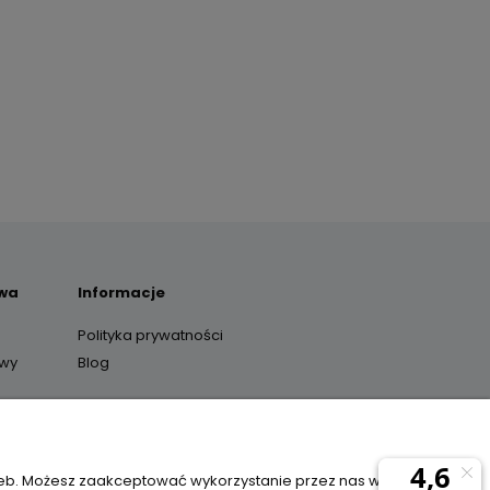
awa
Informacje
Polityka prywatności
awy
Blog
y
zeb. Możesz zaakceptować wykorzystanie przez nas wszystkich