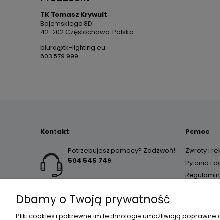
TK Tomasz Krywult
Bojemskiego 8D
42-202 Częstochowa, Polska
biuro@tk-lighting.eu
603 579 999
Kontakt
Pomoc
Potrzebujesz pomocy? Zadzwoń!
Zwroty i r
504 545 749
Pytania i 
Regulamin
Dbamy o Twoją prywatność
Pliki cookies i pokrewne im technologie umożliwiają poprawne