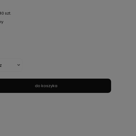
0 szt.
ny
do koszyka