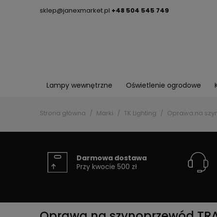
sklep@janexmarket.pl
+48 504 545 749
Lampy wewnętrzne
Oświetlenie ogrodowe
Strona główna
Marki
TK Lighting
Oprawa na szyn
Darmowa dostawa
Przy kwocie 500 zł
Oprawa na szynoprzewód TRAC