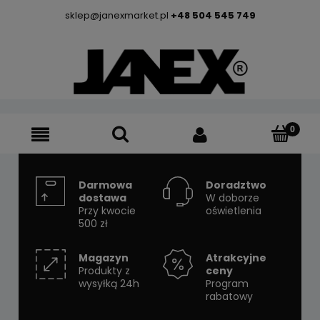
sklep@janexmarket.pl
+48 504 545 749
Darmowa
Doradztwo
dostawa
W doborze
Przy kwocie
oświetlenia
500 zł
Magazyn
Atrakcyjne
Produkty z
ceny
wysyłką 24h
Program
rabatowy