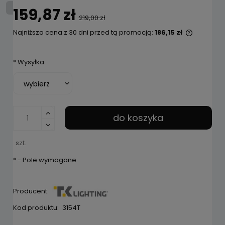
159,87 zł
219,00 zł
Najniższa cena z 30 dni przed tą promocją:
186,15 zł
Jeżeli p
niż 30 dn
*
Wysyłka:
cena od 
pojawił 
do koszyka
szt.
*
- Pole wymagane
Producent:
Kod produktu:
3154T