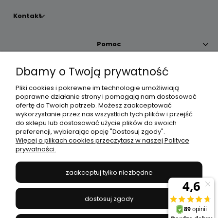
Kontakt
Pomoc
Dbamy o Twoją prywatność
Moje konto
Pliki cookies i pokrewne im technologie umożliwiają
poprawne działanie strony i pomagają nam dostosować
Płatności i dostawa
ofertę do Twoich potrzeb. Możesz zaakceptować
wykorzystanie przez nas wszystkich tych plików i przejść
do sklepu lub dostosować użycie plików do swoich
Informacje
preferencji, wybierając opcję "Dostosuj zgody".
Więcej o plikach cookies przeczytasz w naszej Polityce
prywatności.
O nas
zaakceptuj tylko niezbędne
JANEX
// ul. Przemysłowa 11a, 75-216 Koszalin //
NIP
669-050-03-43
dostosuj zgody
//
Tel.:
504 545 749
//
E-mail:
sklep@janexmarket.pl