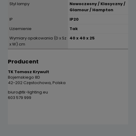
Styl lampy
Nowoczesny / Klasyczny /
Glamour / Hampton
IP
IP20
Uziemienie
Tak
Wymiary opakowania (D x Sz
40 x 40 x 25
x W) cm
Producent
TK Tomasz Krywult
Bojemskiego 8D
42-202 Częstochowa, Polska
biuro@tk-lighting.eu
603 579 999