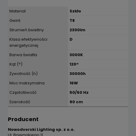
Materiał
Szkło
Gwint
T8
Strumień świetlny
2300lm
Klasa efektywności
D
energetycznej
Barwa światła
3000K
Kąt (°)
120°
Żywotność (h)
30000h
Moc maksymalna
16W
Częstotliwość
50/60 Hz
Szerokość
90 cm
Producent
Nowodvorski Lighting sp. z o.o.
Ul. Bojemskiego 11