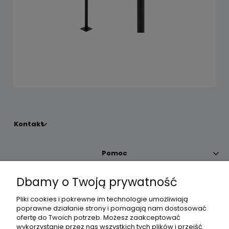
Kontakt
Pomoc
Dbamy o Twoją prywatność
Moje konto
Pliki cookies i pokrewne im technologie umożliwiają
poprawne działanie strony i pomagają nam dostosować
Płatności i dostawa
ofertę do Twoich potrzeb. Możesz zaakceptować
wykorzystanie przez nas wszystkich tych plików i przejść