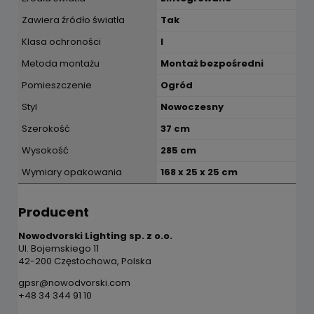
Zawiera źródło światła
Tak
Klasa ochroności
I
Metoda montażu
Montaż bezpośredni
Pomieszczenie
Ogród
Styl
Nowoczesny
Szerokość
37 cm
Wysokość
285 cm
Wymiary opakowania
168 x 25 x 25 cm
Producent
Nowodvorski Lighting sp. z o.o.
Ul. Bojemskiego 11
42-200 Częstochowa, Polska
gpsr@nowodvorski.com
+48 34 344 91 10