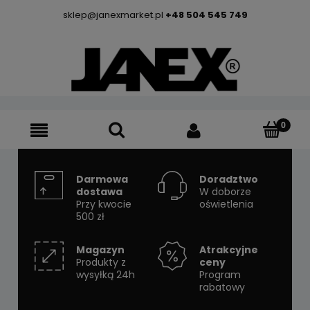
sklep@janexmarket.pl
+48 504 545 749
Darmowa
Doradztwo
dostawa
W doborze
Przy kwocie
oświetlenia
500 zł
Magazyn
Atrakcyjne
Produkty z
ceny
wysyłką 24h
Program
rabatowy