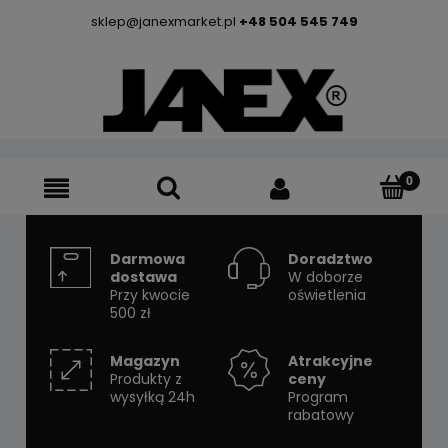
sklep@janexmarket.pl
+48 504 545 749
Darmowa
Doradztwo
dostawa
W doborze
Przy kwocie
oświetlenia
500 zł
Magazyn
Atrakcyjne
Produkty z
ceny
wysyłką 24h
Program
rabatowy