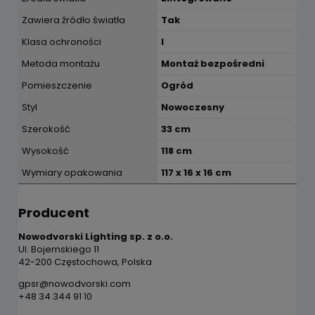
Zawiera źródło światła
Tak
Klasa ochroności
I
Metoda montażu
Montaż bezpośredni
Pomieszczenie
Ogród
Styl
Nowoczesny
Szerokość
33 cm
Wysokość
118 cm
Wymiary opakowania
117 x 16 x 16 cm
Producent
Nowodvorski Lighting sp. z o.o.
Ul. Bojemskiego 11
42-200 Częstochowa, Polska
gpsr@nowodvorski.com
+48 34 344 91 10