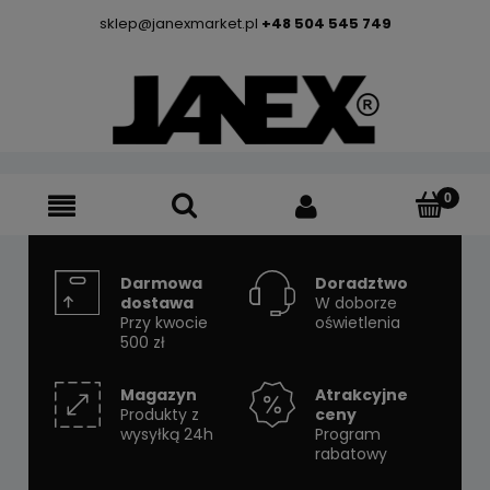
sklep@janexmarket.pl
+48 504 545 749
Darmowa
Doradztwo
dostawa
W doborze
Przy kwocie
oświetlenia
500 zł
Magazyn
Atrakcyjne
Produkty z
ceny
wysyłką 24h
Program
rabatowy