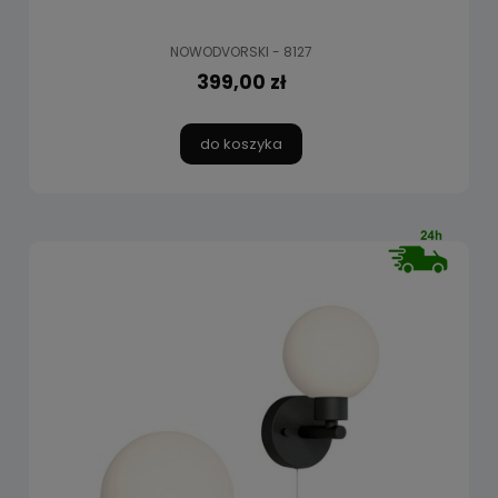
NOWODVORSKI - 8127
399,00 zł
do koszyka