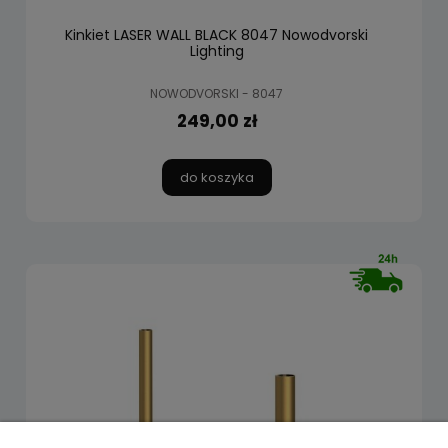
Kinkiet LASER WALL BLACK 8047 Nowodvorski
Lighting
NOWODVORSKI - 8047
249,00 zł
do koszyka