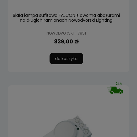
Biała lampa sufitowa FALCON z dwoma abażurami
na długich ramionach Nowodvorski Lighting
NOWODVORSKI - 7951
839,00 zł
do koszyka