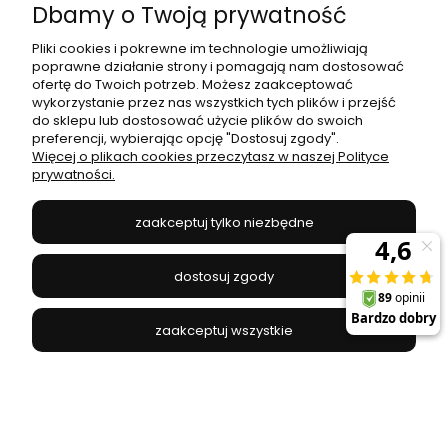
Dbamy o Twoją prywatność
Pliki cookies i pokrewne im technologie umożliwiają
poprawne działanie strony i pomagają nam dostosować
ofertę do Twoich potrzeb. Możesz zaakceptować
wykorzystanie przez nas wszystkich tych plików i przejść
do sklepu lub dostosować użycie plików do swoich
preferencji, wybierając opcję "Dostosuj zgody".
Kinkiet LASER WALL SOLID BRASS 8308 Nowodvorski
Więcej o plikach cookies przeczytasz w naszej Polityce
Lighting
prywatności.
NOWODVORSKI - 8308
zaakceptuj tylko niezbędne
299,00 zł
dostosuj zgody
do koszyka
zaakceptuj wszystkie