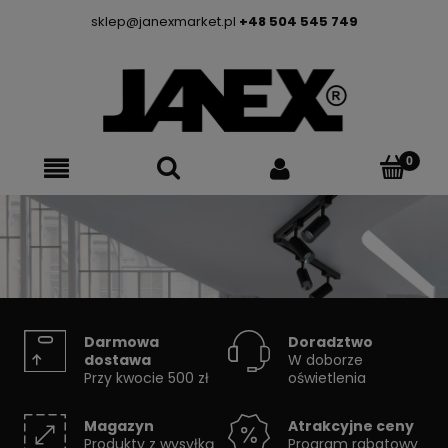
sklep@janexmarket.pl
+48 504 545 749
SYSTEMY SZYNOWE
Darmowa
Doradztwo
dostawa
W doborze
Przy kwocie 500 zł
oświetlenia
Skorzystaj z konfiguratora
Magazyn
Atrakcyjne ceny
Produkty z wysyłką
Program rabatowy