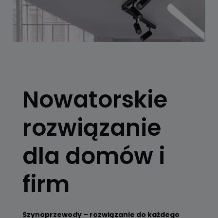
SYSTEMY
SZYNOWE
Nowatorskie
Skorzystaj z
konfiguratora
rozwiązanie
Zobacz
dla domów i
firm
Szynoprzewody – rozwiązanie do każdego