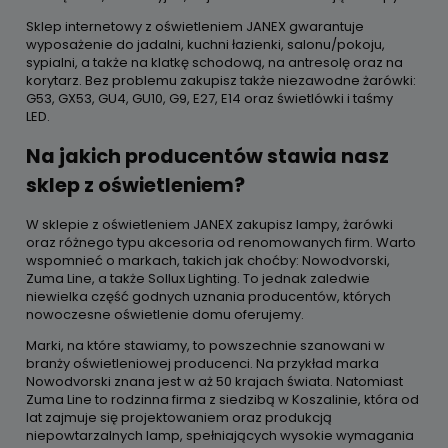
Sklep internetowy z oświetleniem JANEX gwarantuje
wyposażenie do jadalni, kuchni łazienki, salonu/pokoju,
sypialni, a także na klatkę schodową, na antresolę oraz na
korytarz. Bez problemu zakupisz także niezawodne żarówki:
G53, GX53, GU4, GU10, G9, E27, E14 oraz świetlówki i taśmy
LED.
Na jakich producentów stawia nasz
sklep z oświetleniem?
W sklepie z oświetleniem JANEX zakupisz lampy, żarówki
oraz różnego typu akcesoria od renomowanych firm. Warto
wspomnieć o markach, takich jak choćby: Nowodvorski,
Zuma Line, a także Sollux Lighting. To jednak zaledwie
niewielka część godnych uznania producentów, których
nowoczesne oświetlenie domu oferujemy.
Marki, na które stawiamy, to powszechnie szanowani w
branży oświetleniowej producenci. Na przykład marka
Nowodvorski znana jest w aż 50 krajach świata. Natomiast
Zuma Line to rodzinna firma z siedzibą w Koszalinie, która od
lat zajmuje się projektowaniem oraz produkcją
niepowtarzalnych lamp, spełniających wysokie wymagania