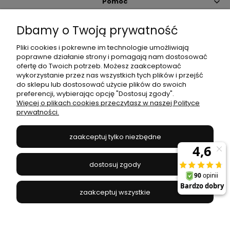
Pomoc
Dbamy o Twoją prywatność
Moje konto
Pliki cookies i pokrewne im technologie umożliwiają
poprawne działanie strony i pomagają nam dostosować
Płatności i dostawa
ofertę do Twoich potrzeb. Możesz zaakceptować
wykorzystanie przez nas wszystkich tych plików i przejść
do sklepu lub dostosować użycie plików do swoich
Informacje
preferencji, wybierając opcję "Dostosuj zgody".
Więcej o plikach cookies przeczytasz w naszej Polityce
prywatności.
O nas
zaakceptuj tylko niezbędne
JANEX
// ul. Przemysłowa 11a, 75-216 Koszalin //
NIP
669-050-03-43
dostosuj zgody
//
Tel.:
504 545 749
//
E-mail:
sklep@janexmarket.pl
zaakceptuj wszystkie
pokaż pełną wersję strony