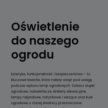
OŚWIETLENIE
OGRODOWE
Oświetlenie
Kule, latarnie
ogrodowe, girlandy
do naszego
Zobacz
ogrodu
Estetyka, funkcjonalność i bezpieczeństwo – to
kluczowe kwestie, które należy wziąć pod uwagę
podczas wyboru lamp ogrodowych. Zobacz słupki
ogrodowe, naświetlacze, kinkiety elewacyjne,
lampy najazdowe, natynkowe i wiszące oraz kule
ogrodowe o różnej średnicy przeznaczone