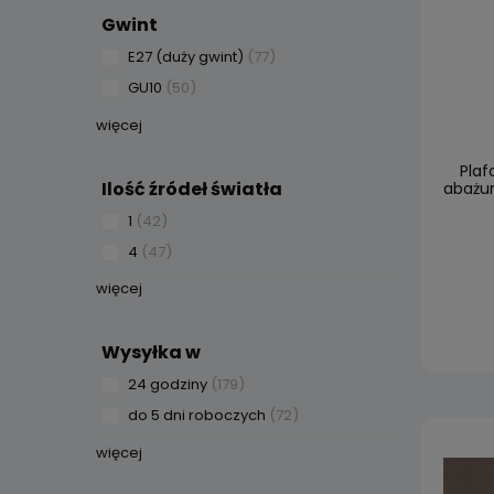
Gwint
E27 (duży gwint)
(77)
GU10
(50)
więcej
Plaf
Ilość źródeł światła
abażur
1
(42)
4
(47)
więcej
Wysyłka w
24 godziny
(179)
do 5 dni roboczych
(72)
więcej