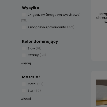
Wysyłka
Lamp
24 godziny (magazyn wysyłkowy)
chmur
(115)
s
z magazynu producenta
(152)
Kolor dominujący
Biały
(91)
Czarny
(59)
więcej
Materiał
Metal
(67)
Stal
(59)
więcej