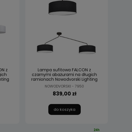
ON z
Lampa sufitowa FALCON z
ich
czarnymi abażurami na długich
hting
ramionach Nowodvorski Lighting
NOWODVORSKI - 7950
839,00 zł
do koszyka