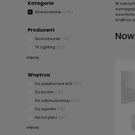
Kategorie
W naszym 
wymagając
Nowoczesne
(245)
wzornictw
wnętrza, 
Producent
Now
Nowodvorski
(79)
TK Lighting
(63)
więcej
Wnętrza
Do jadalni/nad stół
(68)
Do kuchni
(75)
Do salonu/pokoju
(121)
Do sypialni
(119)
Na korytarz
(95)
więcej