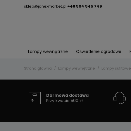
sklep@janexmarket.pl
+48 504 545 749
Lampy wewnętrzne
Oświetlenie ogrodowe
Strona główna
Lampy wewnętrzne
Lampy sufitowe
Darmowa dostawa
Przy kwocie 500 zł