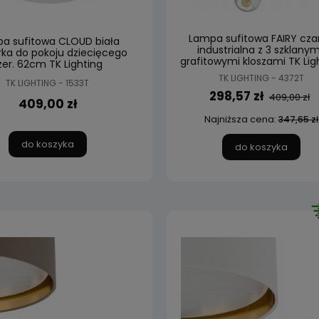
Lampa sufitowa FAIRY cza
a sufitowa CLOUD biała
industrialna z 3 szklanym
ka do pokoju dziecięcego
grafitowymi kloszami TK Lig
zer. 62cm TK Lighting
TK LIGHTING - 4372T
TK LIGHTING - 1533T
298,57 zł
409,00 zł
409,00 zł
Najniższa cena:
347,65 zł
do koszyka
do koszyka