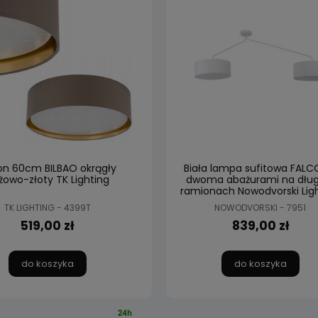
on 60cm BILBAO okrągły
Biała lampa sufitowa FALC
żowo-złoty TK Lighting
dwoma abażurami na dług
ramionach Nowodvorski Lig
TK LIGHTING - 4399T
NOWODVORSKI - 7951
519,00 zł
839,00 zł
do koszyka
do koszyka