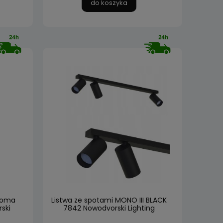
do koszyka
woma
Listwa ze spotami MONO III BLACK
ski
7842 Nowodvorski Lighting