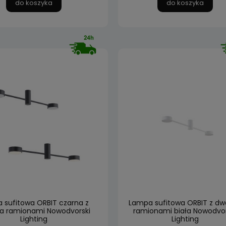
do koszyka
do koszyka
 sufitowa ORBIT czarna z
Lampa sufitowa ORBIT z d
 ramionami Nowodvorski
ramionami biała Nowodvor
Lighting
Lighting