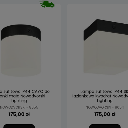
 sufitowa IP44 CAYO do
Lampa sufitowa IP44 SI
ienki mała Nowodvorski
łazienkowa kwadrat Nowodv
Lighting
Lighting
NOWODVORSKI - 8055
NOWODVORSKI - 8054
175,00 zł
175,00 zł