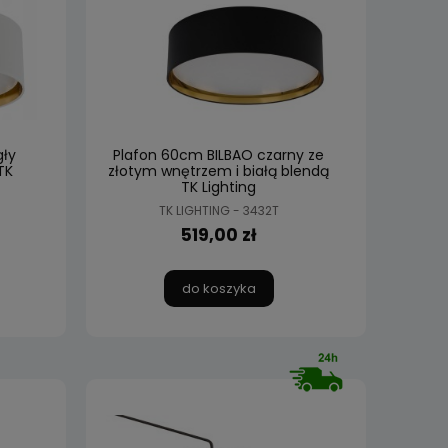
gły
Plafon 60cm BILBAO czarny ze
TK
złotym wnętrzem i białą blendą
TK Lighting
TK LIGHTING - 3432T
519,00 zł
do koszyka