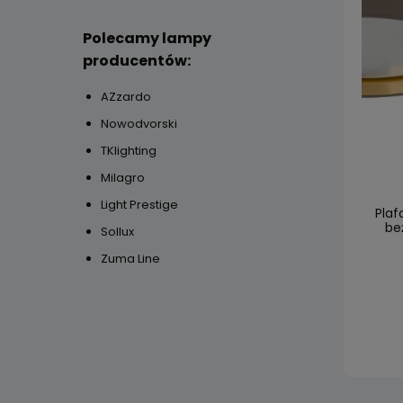
Polecamy lampy
producentów:
AZzardo
Nowodvorski
TKlighting
Milagro
Light Prestige
Plaf
be
Sollux
Zuma Line