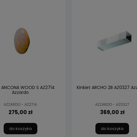
et ANCONA WOOD S AZ2714
Kinkiet ARCHO 2B AZ0327 Az
Azzardo
AZZARDO - AZ2714
AZZARDO - AZ0327
275,00 zł
369,00 zł
do koszyka
do koszyka