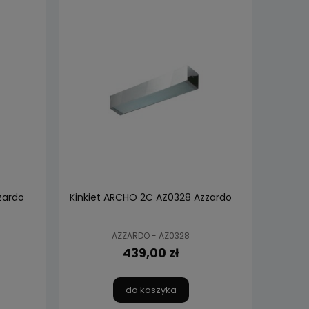
zardo
Kinkiet ARCHO 2C AZ0328 Azzardo
AZZARDO - AZ0328
439,00 zł
do koszyka