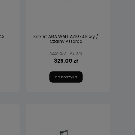
43
Kinkiet AGA WALL AZ1073 Biały /
Czarny Azzardo
AZZARDO - AZ1073
329,00 zł
do koszyka