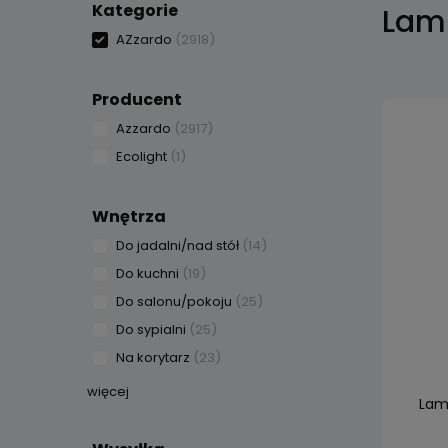
Kategorie
Lam
AZzardo
(2918)
Producent
Azzardo
(2917)
Ecolight
(1)
Wnętrza
Do jadalni/nad stół
(14)
Do kuchni
(19)
Do salonu/pokoju
(25)
Do sypialni
(25)
Na korytarz
(23)
więcej
Lamp