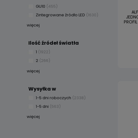
GU10
(455)
AL
Zintegrowane źródło LED
(1630)
JEDN
PROFIL
więcej
Ilość źródeł światła
1
(1922)
2
(266)
więcej
Wysyłka w
1-5 dni roboczych
(2338)
1-5 dni
(563)
więcej