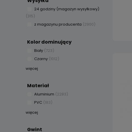
Wysyłka
24 godziny (magazyn wysyłkowy)
(315)
z magazynu producenta
(2900)
Kolor dominujący
Biały
(723)
Czarny
(1012)
więcej
Materiał
Aluminium
(2283)
PVC
(183)
więcej
Gwint