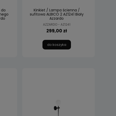
 do
Kinkiet / Lampa ścienna /
nego
sufitowa ALBICO 2 AZ1241 Biały
rdo
Azzardo
AZZARDO - AZ1241
299,00 zł
do koszyka