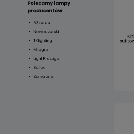
Polecamy lampy
producentów:
AZzardo
Nowodvorski
Kin
TKlighting
sufito
Milagro
Light Prestige
Sollux
Zuma Line