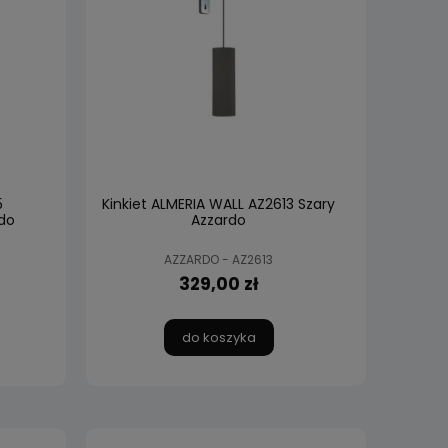
5
Kinkiet ALMERIA WALL AZ2613 Szary
do
Azzardo
AZZARDO - AZ2613
329,00 zł
do koszyka