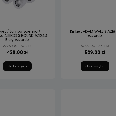
kiet / Lampa ścienna /
Kinkiet ADAM WALL S AZ18
wa ALBICO 3 ROUND AZ1243
Azzardo
Biały Azzardo
AZZARDO - AZ1243
AZZARDO - AZ1843
439,00 zł
529,00 zł
do koszyka
do koszyka