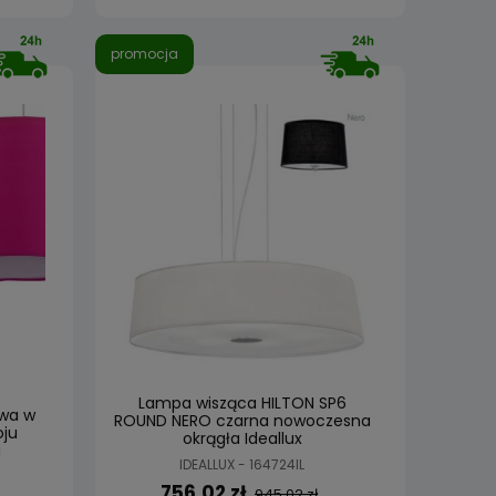
promocja
Lampa wisząca HILTON SP6
wa w
ROUND NERO czarna nowoczesna
oju
okrągła Ideallux
g
IDEALLUX - 164724IL
756,02 zł
945,02 zł