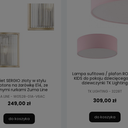
Lampa sufitowa / plafon 
KIDS do pokoju dziecięcego
iet SERGIO złoty w stylu
dziewczynki TK Lighting
tons na żarówkę E14, ze
anymi rurkami Zuma Line
TK LIGHTING - 3228T
A LINE - W0528-01A-V6AC
309,00 zł
249,00 zł
do koszyka
do koszyka