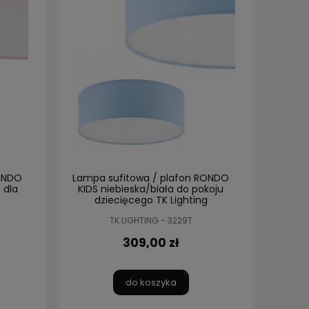
RONDO
Lampa sufitowa / plafon RONDO
 dla
KIDS niebieska/biała do pokoju
dziecięcego TK Lighting
TK LIGHTING - 3229T
309,00 zł
do koszyka