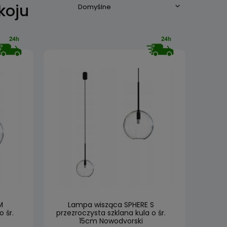
koju
M
Lampa wisząca SPHERE S
 śr.
przezroczysta szklana kula o śr.
15cm Nowodvorski