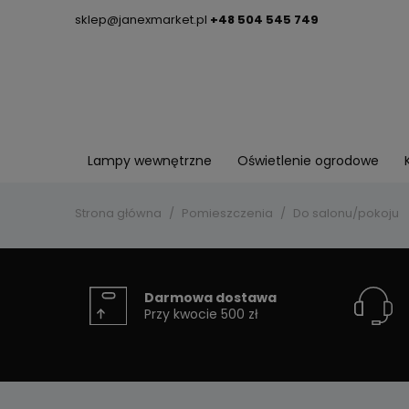
sklep@janexmarket.pl
+48 504 545 749
Lampy wewnętrzne
Oświetlenie ogrodowe
Strona główna
Pomieszczenia
Do salonu/pokoju
Darmowa dostawa
Przy kwocie 500 zł