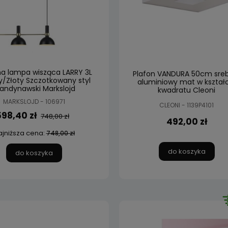
na lampa wisząca LARRY 3L
Plafon VANDURA 50cm sre
/Złoty Szczotkowany styl
aluminiowy mat w kształ
andynawski Markslojd
kwadratu Cleoni
MARKSLOJD - 106971
CLEONI - 1139P4101
598,40 zł
748,00 zł
492,00 zł
ajniższa cena:
748,00 zł
do koszyka
do koszyka