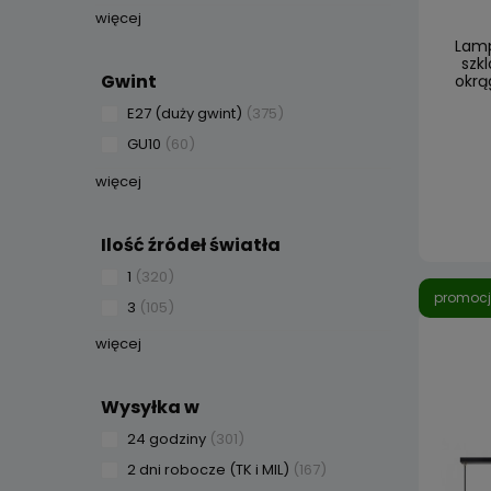
więcej
Lamp
szk
Gwint
okrą
E27 (duży gwint)
(375)
GU10
(60)
więcej
Ilość źródeł światła
1
(320)
promoc
3
(105)
więcej
Wysyłka w
24 godziny
(301)
2 dni robocze (TK i MIL)
(167)