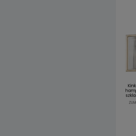
Kink
hamp
szkl
ZUM