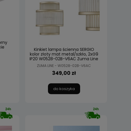
brny
cie
Kinkiet lampa ścienna SERGIO
kolor złoty mat metal/szkło, 2xG9
IP20 W0528-02B-V6AC Zuma Line
ZUMA LINE - W0528-02B-V6AC
349,00 zł
do koszyka