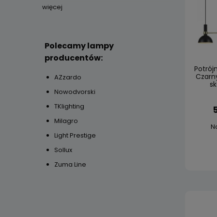
więcej
Polecamy lampy
producentów:
Potrój
Czarny
AZzardo
sk
Nowodvorski
TKlighting
Milagro
N
Light Prestige
Sollux
Zuma Line