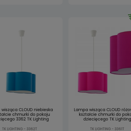
wisząca CLOUD niebieska
Lampa wisząca CLOUD różo
tałcie chmurki do pokoju
kształcie chmurki do pok
cięcego 3362 TK Lighting
dziecięcego TK Lightin
TK LIGHTING - 3362T
TK LIGHTING - 3361T