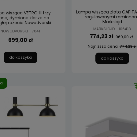
Lampa wisząca złota CAPITAL
a wisząca VETRO III trzy
regulowanymi ramiona
lane, dymione klosze na
Markslojd
głej rozecie Nowodvorski
MARKSLOJD - 106418
NOWODVORSKI - 7641
774,23 zł
969,00 zł
699,00 zł
Najniższa cena:
774,23 zł
do koszyka
do koszyka
ja