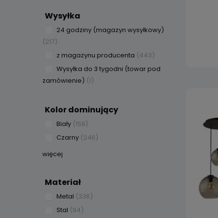
Wysyłka
24 godziny (magazyn wysyłkowy)
(217)
z magazynu producenta
(443)
Wysyłka do 3 tygodni (towar pod
zamówienie)
(1)
Kolor dominujący
Biały
(159)
Czarny
(246)
więcej
Materiał
Metal
(336)
Stal
(94)