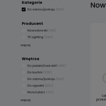
Kategorie
Nowo
Do salonu/pokoju
(630)
Producent
Nowodvorski
(145)
TK Lighting
(294)
więcej
Wnętrza
Do jadalni/nad stół
(485)
Do kuchni
(338)
Do salonu/pokoju
(630)
Do sypialni
(622)
Na korytarz
(431)
La
przezr
więcej