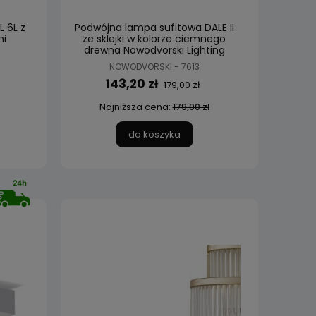
 6L z
Podwójna lampa sufitowa DALE II
mi
ze sklejki w kolorze ciemnego
drewna Nowodvorski Lighting
NOWODVORSKI - 7613
143,20 zł
179,00 zł
Najniższa cena:
179,00 zł
do koszyka