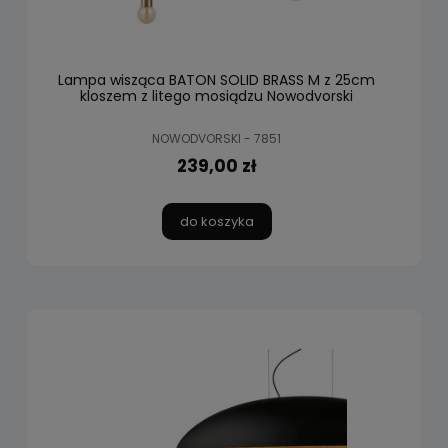
Lampa wisząca BATON SOLID BRASS M z 25cm
kloszem z litego mosiądzu Nowodvorski
NOWODVORSKI - 7851
239,00 zł
do koszyka