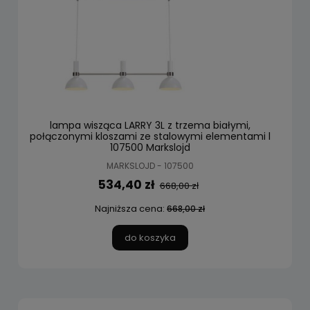
lampa wisząca LARRY 3L z trzema białymi,
połączonymi kloszami ze stalowymi elementami l
107500 Markslojd
MARKSLOJD - 107500
534,40 zł
668,00 zł
Najniższa cena:
668,00 zł
do koszyka