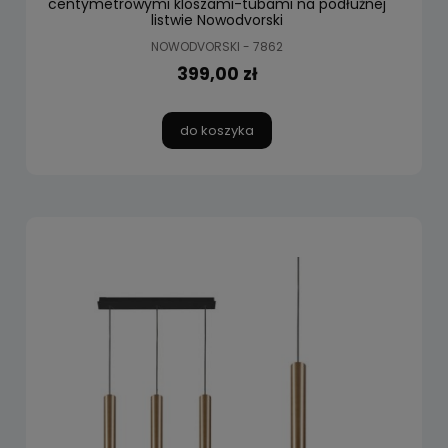
centymetrowymi kloszami-tubami na podłużnej
listwie Nowodvorski
NOWODVORSKI - 7862
399,00 zł
do koszyka