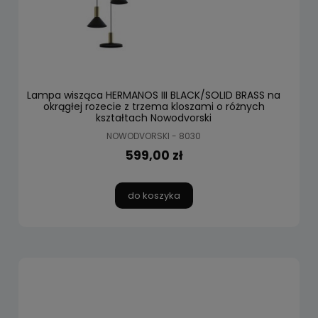
Lampa wisząca HERMANOS III BLACK/SOLID BRASS na
okrągłej rozecie z trzema kloszami o różnych
kształtach Nowodvorski
NOWODVORSKI - 8030
599,00 zł
do koszyka