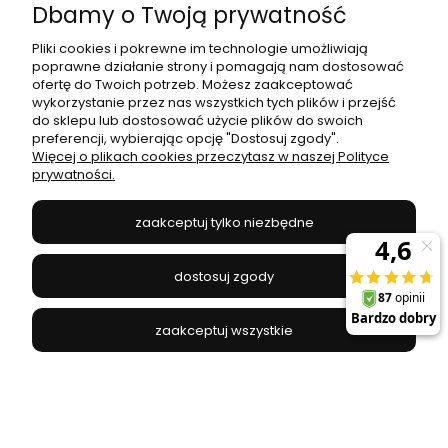
Dbamy o Twoją prywatność
Pliki cookies i pokrewne im technologie umożliwiają
poprawne działanie strony i pomagają nam dostosować
ofertę do Twoich potrzeb. Możesz zaakceptować
wykorzystanie przez nas wszystkich tych plików i przejść
do sklepu lub dostosować użycie plików do swoich
preferencji, wybierając opcję "Dostosuj zgody".
Więcej o plikach cookies przeczytasz w naszej Polityce
prywatności.
Lampa wisząca PEAR BLACK M z czarnym zawiesiem
i szklanym kloszem w kształcie gruszki Nowodvorski
zaakceptuj tylko niezbędne
NOWODVORSKI - 7798
459,00 zł
dostosuj zgody
do koszyka
zaakceptuj wszystkie