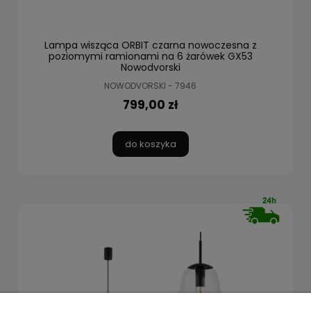
Lampa wisząca ORBIT czarna nowoczesna z
poziomymi ramionami na 6 żarówek GX53
Nowodvorski
NOWODVORSKI - 7946
799,00 zł
do koszyka