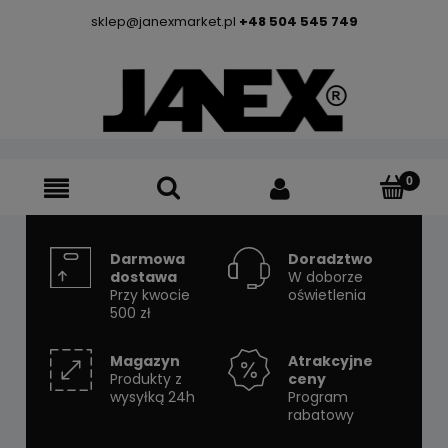
sklep@janexmarket.pl
+48 504 545 749
Darmowa
Doradztwo
dostawa
W doborze
Przy kwocie
oświetlenia
500 zł
Magazyn
Atrakcyjne
Produkty z
ceny
wysyłką 24h
Program
rabatowy