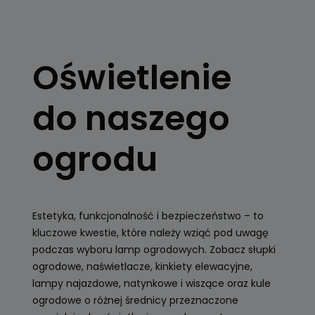
OŚWIETLENIE
OGRODOWE
Oświetlenie
Kule, latarnie
ogrodowe, girlandy
do naszego
Zobacz
ogrodu
Estetyka, funkcjonalność i bezpieczeństwo – to
kluczowe kwestie, które należy wziąć pod uwagę
podczas wyboru lamp ogrodowych. Zobacz słupki
ogrodowe, naświetlacze, kinkiety elewacyjne,
lampy najazdowe, natynkowe i wiszące oraz kule
ogrodowe o różnej średnicy przeznaczone