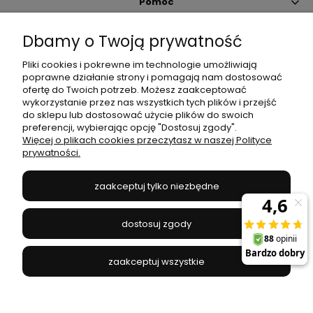
Pomoc
Dbamy o Twoją prywatność
Moje konto
Pliki cookies i pokrewne im technologie umożliwiają
poprawne działanie strony i pomagają nam dostosować
Płatności i dostawa
ofertę do Twoich potrzeb. Możesz zaakceptować
wykorzystanie przez nas wszystkich tych plików i przejść
do sklepu lub dostosować użycie plików do swoich
Informacje
preferencji, wybierając opcję "Dostosuj zgody".
Więcej o plikach cookies przeczytasz w naszej Polityce
prywatności.
O nas
zaakceptuj tylko niezbędne
JANEX
// ul. Przemysłowa 11a, 75-216 Koszalin //
NIP
669-050-03-43
dostosuj zgody
//
Tel.:
504 545 749
//
E-mail:
sklep@janexmarket.pl
zaakceptuj wszystkie
pokaż pełną wersję strony