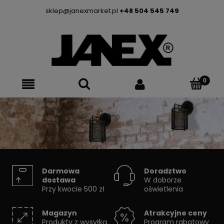
sklep@janexmarket.pl
+48 504 545 749
KINKIETY
Darmowa
Doradztwo
dostawa
W doborze
Przy kwocie 500 zł
oświetlenia
eleganckie lampy
Magazyn
Atrakcyjne ceny
ścienne
Produkty z wysyłką
Program rabatowy