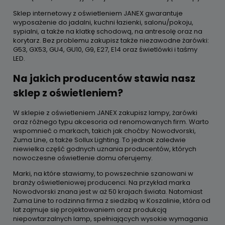
Sklep internetowy z oświetleniem JANEX gwarantuje
wyposażenie do jadalni, kuchni łazienki, salonu/pokoju,
sypialni, a także na klatkę schodową, na antresolę oraz na
korytarz. Bez problemu zakupisz także niezawodne żarówki:
G53, GX53, GU4, GU10, G9, E27, E14 oraz świetlówki i taśmy
LED.
Na jakich producentów stawia nasz
sklep z oświetleniem?
W sklepie z oświetleniem JANEX zakupisz lampy, żarówki
oraz różnego typu akcesoria od renomowanych firm. Warto
wspomnieć o markach, takich jak choćby: Nowodvorski,
Zuma Line, a także Sollux Lighting. To jednak zaledwie
niewielka część godnych uznania producentów, których
nowoczesne oświetlenie domu oferujemy.
Marki, na które stawiamy, to powszechnie szanowani w
branży oświetleniowej producenci. Na przykład marka
Nowodvorski znana jest w aż 50 krajach świata. Natomiast
Zuma Line to rodzinna firma z siedzibą w Koszalinie, która od
lat zajmuje się projektowaniem oraz produkcją
niepowtarzalnych lamp, spełniających wysokie wymagania