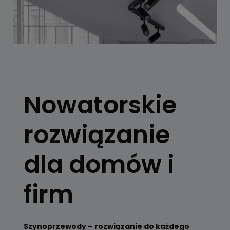
SYSTEMY
SZYNOWE
Nowatorskie
Skorzystaj z
konfiguratora
rozwiązanie
Zobacz
dla domów i
firm
Szynoprzewody – rozwiązanie do każdego