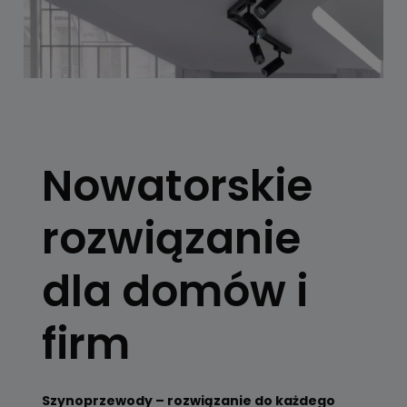
SYSTEMY
SZYNOWE
Nowatorskie
Skorzystaj z
konfiguratora
rozwiązanie
Zobacz
dla domów i
firm
Szynoprzewody – rozwiązanie do każdego