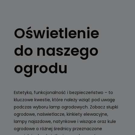
OŚWIETLENIE
OGRODOWE
Oświetlenie
Kule, latarnie
ogrodowe, girlandy
do naszego
Zobacz
ogrodu
Estetyka, funkcjonalność i bezpieczeństwo – to
kluczowe kwestie, które należy wziąć pod uwagę
podczas wyboru lamp ogrodowych. Zobacz słupki
ogrodowe, naświetlacze, kinkiety elewacyjne,
lampy najazdowe, natynkowe i wiszące oraz kule
ogrodowe o różnej średnicy przeznaczone