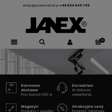
sklep@janexmarket.pl
+48 504 545 749
SYSTEMY SZYNOWE
Darmowa
Doradztwo
dostawa
W doborze
Przy kwocie 500 zł
oświetlenia
Skorzystaj z konfiguratora
Magazyn
Atrakcyjne ceny
Produkty z wysyłką
Program rabatowy