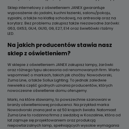
Sklep internetowy z oświetleniem JANEX gwarantuje
wyposażenie do jadalni, kuchni łazienki, salonu/pokoju,
sypialni, a także na klatkę schodową, na antresolę oraz na
korytarz. Bez problemu zakupisz także niezawodne żarówki:
G53, GX53, GU4, GU10, G9, E27, E14 oraz świetlówki i taśmy
LED.
Na jakich producentów stawia nasz
sklep z oświetleniem?
W sklepie z oświetleniem JANEX zakupisz lampy, żarówki
oraz różnego typu akcesoria od renomowanych firm. Warto
wspomnieć o markach, takich jak choćby: Nowodvorski,
Zuma Line, a także Sollux Lighting. To jednak zaledwie
niewielka część godnych uznania producentów, których
nowoczesne oświetlenie domu oferujemy.
Marki, na które stawiamy, to powszechnie szanowani w
branży oświetleniowej producenci. Na przykład marka
Nowodvorski znana jest w aż 50 krajach świata. Natomiast
Zuma Line to rodzinna firma z siedzibą w Koszalinie, która od
lat zajmuje się projektowaniem oraz produkcją
niepowtarzalnych lamp, spełniających wysokie wymagania