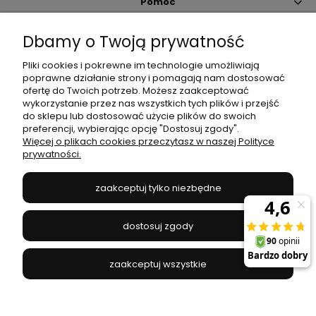
Pomoc
Dbamy o Twoją prywatność
Moje konto
Pliki cookies i pokrewne im technologie umożliwiają
poprawne działanie strony i pomagają nam dostosować
Płatności i dostawa
ofertę do Twoich potrzeb. Możesz zaakceptować
wykorzystanie przez nas wszystkich tych plików i przejść
do sklepu lub dostosować użycie plików do swoich
Informacje
preferencji, wybierając opcję "Dostosuj zgody".
Więcej o plikach cookies przeczytasz w naszej Polityce
prywatności.
O nas
zaakceptuj tylko niezbędne
JANEX
// ul. Przemysłowa 11a, 75-216 Koszalin //
NIP
669-050-03-43
dostosuj zgody
//
Tel.:
504 545 749
//
E-mail:
sklep@janexmarket.pl
zaakceptuj wszystkie
pokaż pełną wersję strony