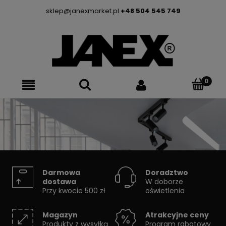
sklep@janexmarket.pl
+48 504 545 749
SYSTEMY SZYNOWE
Darmowa
Doradztwo
dostawa
W doborze
Przy kwocie 500 zł
oświetlenia
Skorzystaj z konfiguratora
Magazyn
Atrakcyjne ceny
Produkty z wysyłką
Program rabatowy