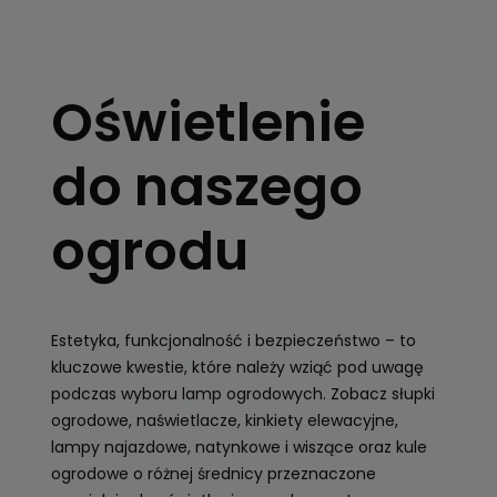
OŚWIETLENIE
OGRODOWE
Oświetlenie
Kule, latarnie
ogrodowe, girlandy
do naszego
Zobacz
ogrodu
Estetyka, funkcjonalność i bezpieczeństwo – to
kluczowe kwestie, które należy wziąć pod uwagę
podczas wyboru lamp ogrodowych. Zobacz słupki
ogrodowe, naświetlacze, kinkiety elewacyjne,
lampy najazdowe, natynkowe i wiszące oraz kule
ogrodowe o różnej średnicy przeznaczone