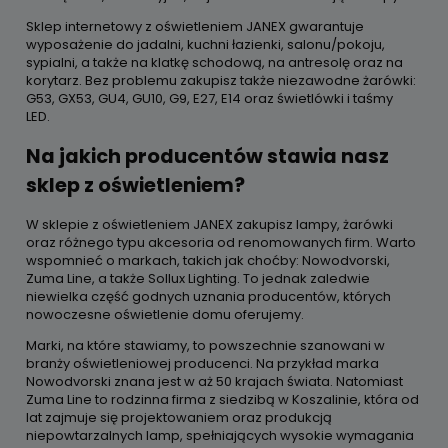
Sklep internetowy z oświetleniem JANEX gwarantuje
wyposażenie do jadalni, kuchni łazienki, salonu/pokoju,
sypialni, a także na klatkę schodową, na antresolę oraz na
korytarz. Bez problemu zakupisz także niezawodne żarówki:
G53, GX53, GU4, GU10, G9, E27, E14 oraz świetlówki i taśmy
LED.
Na jakich producentów stawia nasz
sklep z oświetleniem?
W sklepie z oświetleniem JANEX zakupisz lampy, żarówki
oraz różnego typu akcesoria od renomowanych firm. Warto
wspomnieć o markach, takich jak choćby: Nowodvorski,
Zuma Line, a także Sollux Lighting. To jednak zaledwie
niewielka część godnych uznania producentów, których
nowoczesne oświetlenie domu oferujemy.
Marki, na które stawiamy, to powszechnie szanowani w
branży oświetleniowej producenci. Na przykład marka
Nowodvorski znana jest w aż 50 krajach świata. Natomiast
Zuma Line to rodzinna firma z siedzibą w Koszalinie, która od
lat zajmuje się projektowaniem oraz produkcją
niepowtarzalnych lamp, spełniających wysokie wymagania