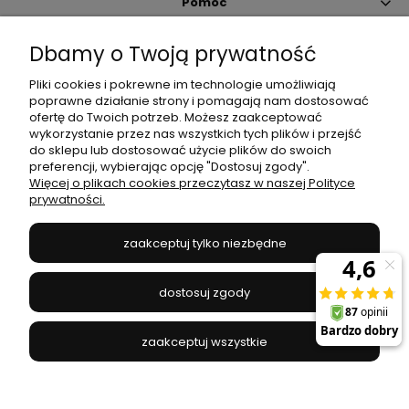
Pomoc
Dbamy o Twoją prywatność
Moje konto
Pliki cookies i pokrewne im technologie umożliwiają
poprawne działanie strony i pomagają nam dostosować
Płatności i dostawa
ofertę do Twoich potrzeb. Możesz zaakceptować
wykorzystanie przez nas wszystkich tych plików i przejść
do sklepu lub dostosować użycie plików do swoich
Informacje
preferencji, wybierając opcję "Dostosuj zgody".
Więcej o plikach cookies przeczytasz w naszej Polityce
prywatności.
O nas
zaakceptuj tylko niezbędne
JANEX
// ul. Przemysłowa 11a, 75-216 Koszalin //
NIP
669-050-03-43
dostosuj zgody
//
Tel.:
504 545 749
//
E-mail:
sklep@janexmarket.pl
zaakceptuj wszystkie
pokaż pełną wersję strony