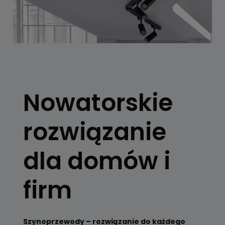
SYSTEMY
SZYNOWE
Nowatorskie
Skorzystaj z
konfiguratora
rozwiązanie
Zobacz
dla domów i
firm
Szynoprzewody – rozwiązanie do każdego