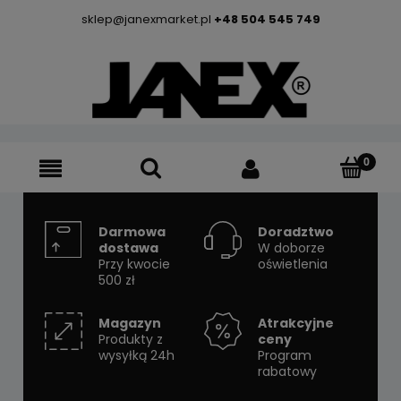
sklep@janexmarket.pl
+48 504 545 749
Darmowa
Doradztwo
dostawa
W doborze
Przy kwocie
oświetlenia
500 zł
Magazyn
Atrakcyjne
Produkty z
ceny
wysyłką 24h
Program
rabatowy