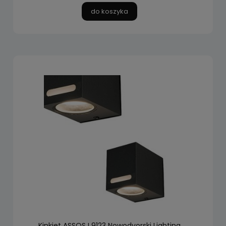
do koszyka
Kinkiet ASSOS I 9123 Nowodvorski Lighting