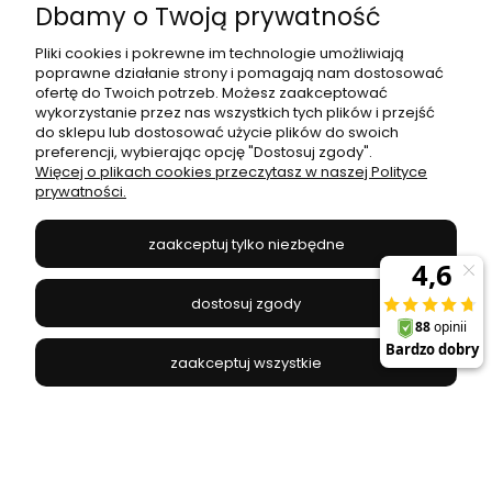
Dbamy o Twoją prywatność
Najniższa cena:
74,25 zł
Pliki cookies i pokrewne im technologie umożliwiają
do koszyka
poprawne działanie strony i pomagają nam dostosować
ofertę do Twoich potrzeb. Możesz zaakceptować
wykorzystanie przez nas wszystkich tych plików i przejść
do sklepu lub dostosować użycie plików do swoich
preferencji, wybierając opcję "Dostosuj zgody".
promocja
Więcej o plikach cookies przeczytasz w naszej Polityce
prywatności.
zaakceptuj tylko niezbędne
dostosuj zgody
zaakceptuj wszystkie