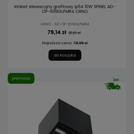
Kinkiet elewacyjny grafitowy ip54 10W SPINEL AD-
OP-6119GLPMR4 ORNO
ORNO - AD-OP-6119GLPMR4
79,14 zł
81,61 zł
Najniższa cena:
79,99 zł
do koszyka
promocja