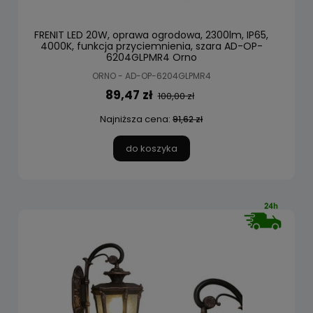
FRENIT LED 20W, oprawa ogrodowa, 2300lm, IP65,
4000K, funkcja przyciemnienia, szara AD-OP-
6204GLPMR4 Orno
ORNO - AD-OP-6204GLPMR4
89,47 zł
100,00 zł
Najniższa cena:
91,62 zł
do koszyka