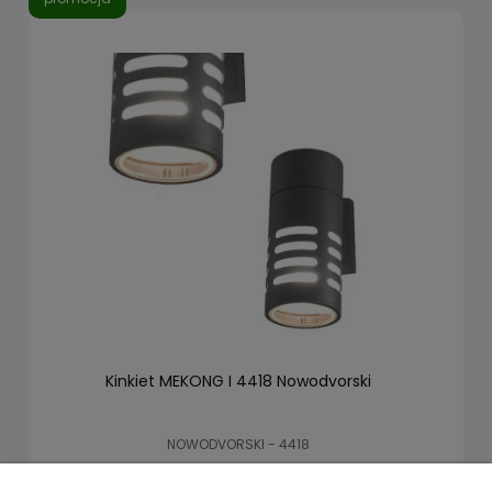
Kinkiet MEKONG I 4418 Nowodvorski
NOWODVORSKI - 4418
64,35 zł
99,00 zł